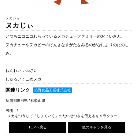
ヌカジィ
ヌカじぃ
いつもニコニコわらっているヌカチューファミリーのおじいさん。
ヌカチューやヌカピーのげんきなすがたをみるのがなによりのたのし
み。
ねんれい：65さい
しゅるい：こめヌカ
関連リンク
築野食品工業株式会社
所属都道府県 /
和歌山県
説明 /
ヌカをつうじて「しょくいく」のたいせつさを伝えるキャラクター。
TOPへ戻る
他のキャラを見る