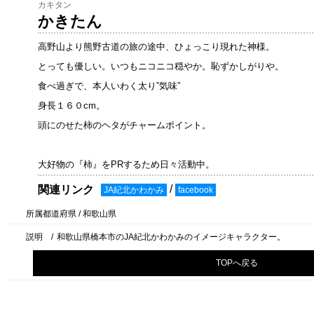
カキタン
かきたん
高野山より熊野古道の旅の途中、ひょっこり現れた神様。
とっても優しい。いつもニコニコ穏やか。恥ずかしがりや。
食べ過ぎで、本人いわく太り”気味”
身長１６０cm。
頭にのせた柿のヘタがチャームポイント。
大好物の『柿』をPRするため日々活動中。
/
関連リンク
JA紀北かわかみ
facebook
所属都道府県 /
和歌山県
説明 /
和歌山県橋本市のJA紀北かわかみのイメージキャラクター。
TOPへ戻る